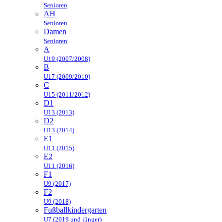
Senioren
AH
Senioren
Damen
Senioren
A
U19 (2007/2008)
B
U17 (2009/2010)
C
U15 (2011/2012)
D1
U13 (2013)
D2
U13 (2014)
E1
U11 (2015)
E2
U11 (2016)
F1
U9 (2017)
F2
U9 (2018)
Fußballkindergarten
U7 (2019 und jünger)