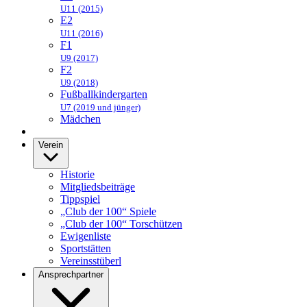
U11 (2015)
E2
U11 (2016)
F1
U9 (2017)
F2
U9 (2018)
Fußballkindergarten
U7 (2019 und jünger)
Mädchen
Verein
Historie
Mitgliedsbeiträge
Tippspiel
„Club der 100“ Spiele
„Club der 100“ Torschützen
Ewigenliste
Sportstätten
Vereinsstüberl
Ansprechpartner