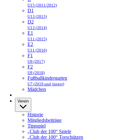
U15 (2011/2012)
D1
U13 (2013)
D2
U13 (2014)
E1
U11 (2015)
E2
U11 (2016)
F1
U9 (2017)
F2
U9 (2018)
Fußballkindergarten
U7 (2019 und jünger)
Mädchen
Verein
Historie
Mitgliedsbeiträge
Tippspiel
„Club der 100“ Spiele
„Club der 100“ Torschützen