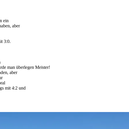
n ein
haben, aber
t 3:0.
n
rde man überlegen Meister!
nden, aber
ur
ral
gs mit 4:2 und