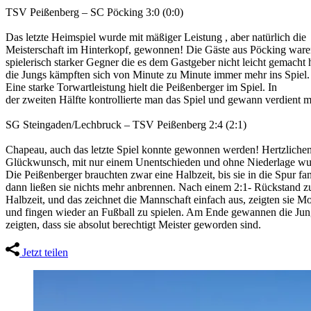
TSV Peißenberg – SC Pöcking 3:0 (0:0)
Das letzte Heimspiel wurde mit mäßiger Leistung , aber natürlich die
Meisterschaft im Hinterkopf, gewonnen! Die Gäste aus Pöcking ware
spielerisch starker Gegner die es dem Gastgeber nicht leicht gemacht 
die Jungs kämpften sich von Minute zu Minute immer mehr ins Spiel.
Eine starke Torwartleistung hielt die Peißenberger im Spiel. In
der zweiten Hälfte kontrollierte man das Spiel und gewann verdient mi
SG Steingaden/Lechbruck – TSV Peißenberg 2:4 (2:1)
Chapeau, auch das letzte Spiel konnte gewonnen werden! Hertzliche
Glückwunsch, mit nur einem Unentschieden und ohne Niederlage wu
Die Peißenberger brauchten zwar eine Halbzeit, bis sie in die Spur fa
dann ließen sie nichts mehr anbrennen. Nach einem 2:1- Rückstand z
Halbzeit, und das zeichnet die Mannschaft einfach aus, zeigten sie Mo
und fingen wieder an Fußball zu spielen. Am Ende gewannen die Jun
zeigten, dass sie absolut berechtigt Meister geworden sind.
Jetzt teilen