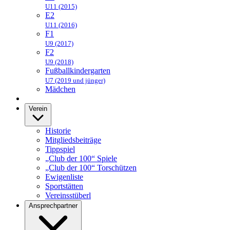
U11 (2015)
E2
U11 (2016)
F1
U9 (2017)
F2
U9 (2018)
Fußballkindergarten
U7 (2019 und jünger)
Mädchen
Verein
Historie
Mitgliedsbeiträge
Tippspiel
„Club der 100“ Spiele
„Club der 100“ Torschützen
Ewigenliste
Sportstätten
Vereinsstüberl
Ansprechpartner